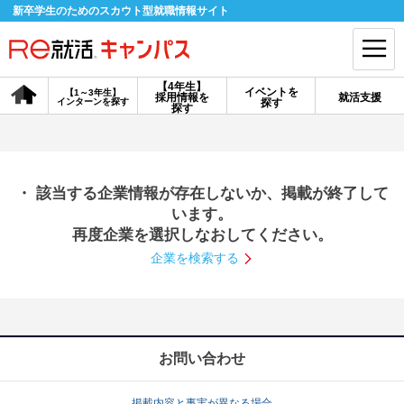
新卒学生のためのスカウト型就職情報サイト
【4年生】
イベントを
【1～3年生】
採用情報を
就活支援
インターンを探す
探す
会員登録
ログイン
探す
会員ID・パスワードを忘れた方はこちら
・ 該当する企業情報が存在しないか、掲載が終了して
探す
います。
再度企業を選択しなおしてください。
企業を検索する
【4年生】
【4年生】
【1～3年生】
採用情報を探す
説明会を探す
インターンを探す
イベントを探す
スカウト
お知らせ
お問い合わせ
就活ノウハウ・サポート
掲載内容と事実が異なる場合