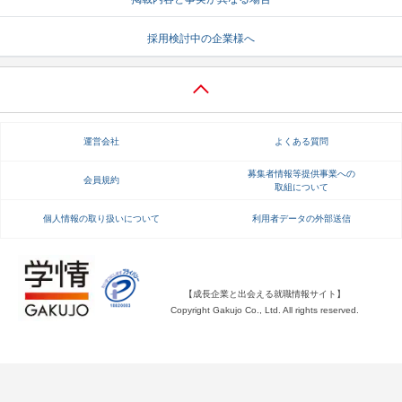
就活支援
就活コラム
採用検討中の企業様へ
就活ノウハウが満載！
お役立ち記事・相談室など
適職診断
就活チャンネル
あなたに合う仕事を診断！
動画で対策講座をチェック
運営会社
よくある質問
就活ニュースペーパー
よくある質問
募集者情報等提供事業への
会員規約
取組について
就活時事ニュースを更新
不明点があればこちら
個人情報の取り扱いについて
利用者データの外部送信
【成長企業と出会える就職情報サイト】
Copyright Gakujo Co., Ltd. All rights reserved.