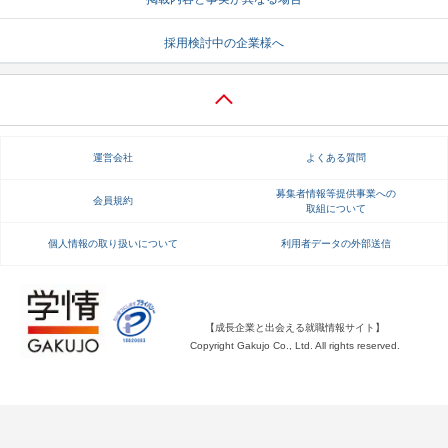
就活支援
就活コラム
採用検討中の企業様へ
就活ノウハウが満載！
お役立ち記事・相談室など
適職診断
就活チャンネル
あなたに合う仕事を診断！
動画で対策講座をチェック
運営会社
よくある質問
就活ニュースペーパー
よくある質問
募集者情報等提供事業への
会員規約
取組について
就活時事ニュースを更新
不明点があればこちら
個人情報の取り扱いについて
利用者データの外部送信
【成長企業と出会える就職情報サイト】
Copyright Gakujo Co., Ltd. All rights reserved.