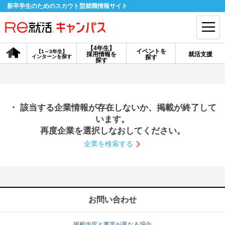
新卒学生のためのスカウト型就職情報サイト
【4年生】
イベントを
【1～3年生】
採用情報を
就活支援
インターンを探す
探す
会員登録
ログイン
探す
会員ID・パスワードを忘れた方はこちら
・ 該当する企業情報が存在しないか、掲載が終了して
探す
います。
再度企業を選択しなおしてください。
企業を検索する
【4年生】
【4年生】
【1～3年生】
採用情報を探す
説明会を探す
インターンを探す
イベントを探す
スカウト
お知らせ
お問い合わせ
就活ノウハウ・サポート
掲載内容と事実が異なる場合