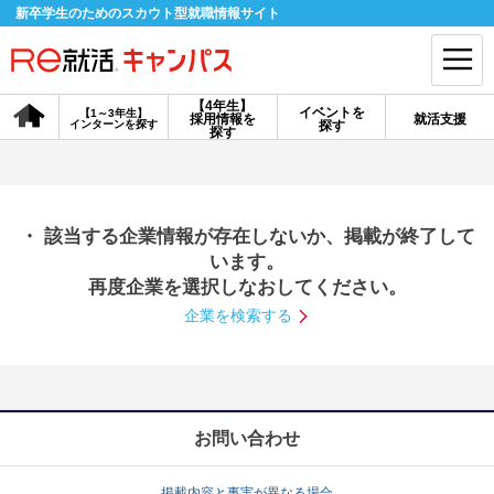
新卒学生のためのスカウト型就職情報サイト
【4年生】
イベントを
【1～3年生】
採用情報を
就活支援
インターンを探す
探す
会員登録
ログイン
探す
会員ID・パスワードを忘れた方はこちら
・ 該当する企業情報が存在しないか、掲載が終了して
探す
います。
再度企業を選択しなおしてください。
企業を検索する
【4年生】
【4年生】
【1～3年生】
採用情報を探す
説明会を探す
インターンを探す
イベントを探す
スカウト
お知らせ
お問い合わせ
就活ノウハウ・サポート
掲載内容と事実が異なる場合