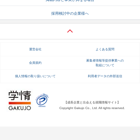
就活支援
就活コラム
採用検討中の企業様へ
就活ノウハウが満載！
お役立ち記事・相談室など
適職診断
就活チャンネル
あなたに合う仕事を診断！
動画で対策講座をチェック
運営会社
よくある質問
就活ニュースペーパー
よくある質問
募集者情報等提供事業への
会員規約
取組について
就活時事ニュースを更新
不明点があればこちら
個人情報の取り扱いについて
利用者データの外部送信
【成長企業と出会える就職情報サイト】
Copyright Gakujo Co., Ltd. All rights reserved.