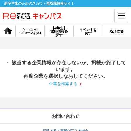
新卒学生のためのスカウト型就職情報サイト
【4年生】
イベントを
【1～3年生】
採用情報を
就活支援
インターンを探す
探す
会員登録
ログイン
探す
会員ID・パスワードを忘れた方はこちら
・ 該当する企業情報が存在しないか、掲載が終了して
探す
います。
再度企業を選択しなおしてください。
企業を検索する
【4年生】
【4年生】
【1～3年生】
採用情報を探す
説明会を探す
インターンを探す
イベントを探す
スカウト
お知らせ
お問い合わせ
就活ノウハウ・サポート
掲載内容と事実が異なる場合