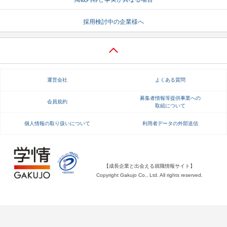
就活支援
就活コラム
採用検討中の企業様へ
就活ノウハウが満載！
お役立ち記事・相談室など
適職診断
就活チャンネル
あなたに合う仕事を診断！
動画で対策講座をチェック
運営会社
よくある質問
就活ニュースペーパー
よくある質問
募集者情報等提供事業への
会員規約
取組について
就活時事ニュースを更新
不明点があればこちら
個人情報の取り扱いについて
利用者データの外部送信
【成長企業と出会える就職情報サイト】
Copyright Gakujo Co., Ltd. All rights reserved.