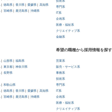
技術系
県
徳島県
香川県
愛媛県
高知県
専門系
県
宮崎県
鹿児島県
沖縄県
IT系
企画系
医療・福祉系
クリエイティブ系
金融系
希望の職種から採用情報を探す
県
山形県
福島県
営業系
県
東京都
神奈川県
販売・サービス系
県
長野県
事務系
技術系
県
和歌山県
専門系
県
徳島県
香川県
愛媛県
高知県
IT系
県
宮崎県
鹿児島県
沖縄県
企画系
医療・福祉系
クリエイティブ系