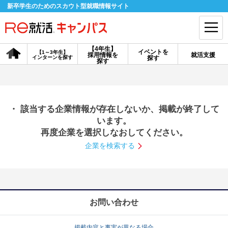
新卒学生のためのスカウト型就職情報サイト
【4年生】
イベントを
【1～3年生】
採用情報を
就活支援
インターンを探す
探す
会員登録
ログイン
探す
会員ID・パスワードを忘れた方はこちら
・ 該当する企業情報が存在しないか、掲載が終了して
探す
います。
再度企業を選択しなおしてください。
企業を検索する
【4年生】
【4年生】
【1～3年生】
採用情報を探す
説明会を探す
インターンを探す
イベントを探す
スカウト
お知らせ
お問い合わせ
就活ノウハウ・サポート
掲載内容と事実が異なる場合