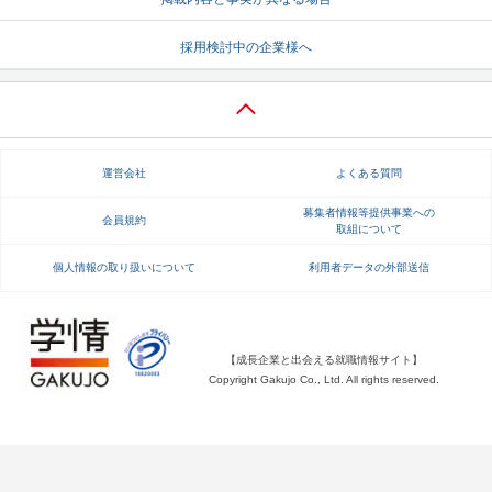
就活支援
就活コラム
採用検討中の企業様へ
就活ノウハウが満載！
お役立ち記事・相談室など
適職診断
就活チャンネル
あなたに合う仕事を診断！
動画で対策講座をチェック
運営会社
よくある質問
就活ニュースペーパー
よくある質問
募集者情報等提供事業への
会員規約
取組について
就活時事ニュースを更新
不明点があればこちら
個人情報の取り扱いについて
利用者データの外部送信
【成長企業と出会える就職情報サイト】
Copyright Gakujo Co., Ltd. All rights reserved.