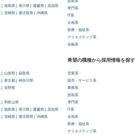
技術系
県
徳島県
香川県
愛媛県
高知県
専門系
県
宮崎県
鹿児島県
沖縄県
IT系
企画系
医療・福祉系
クリエイティブ系
金融系
希望の職種から採用情報を探す
県
山形県
福島県
営業系
県
東京都
神奈川県
販売・サービス系
県
長野県
事務系
技術系
県
和歌山県
専門系
県
徳島県
香川県
愛媛県
高知県
IT系
県
宮崎県
鹿児島県
沖縄県
企画系
医療・福祉系
クリエイティブ系