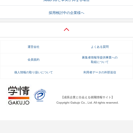
就活支援
就活コラム
採用検討中の企業様へ
就活ノウハウが満載！
お役立ち記事・相談室など
適職診断
就活チャンネル
あなたに合う仕事を診断！
動画で対策講座をチェック
運営会社
よくある質問
就活ニュースペーパー
よくある質問
募集者情報等提供事業への
会員規約
取組について
就活時事ニュースを更新
不明点があればこちら
個人情報の取り扱いについて
利用者データの外部送信
【成長企業と出会える就職情報サイト】
Copyright Gakujo Co., Ltd. All rights reserved.