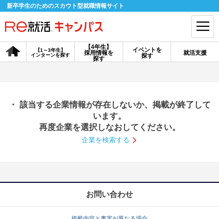
新卒学生のためのスカウト型就職情報サイト
【4年生】
イベントを
【1～3年生】
採用情報を
就活支援
インターンを探す
探す
会員登録
ログイン
探す
会員ID・パスワードを忘れた方はこちら
・ 該当する企業情報が存在しないか、掲載が終了して
探す
います。
再度企業を選択しなおしてください。
企業を検索する
【4年生】
【4年生】
【1～3年生】
採用情報を探す
説明会を探す
インターンを探す
イベントを探す
スカウト
お知らせ
お問い合わせ
就活ノウハウ・サポート
掲載内容と事実が異なる場合