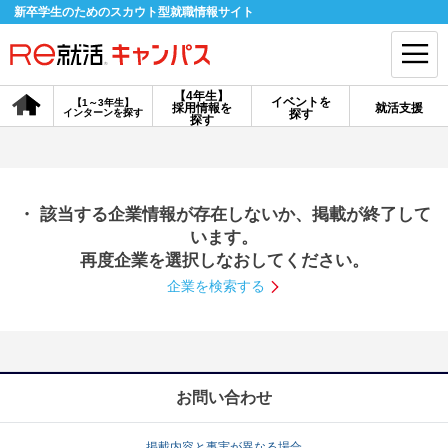
新卒学生のためのスカウト型就職情報サイト
【4年生】
イベントを
【1～3年生】
採用情報を
就活支援
インターンを探す
探す
会員登録
ログイン
探す
会員ID・パスワードを忘れた方はこちら
・ 該当する企業情報が存在しないか、掲載が終了して
探す
います。
再度企業を選択しなおしてください。
企業を検索する
【4年生】
【4年生】
【1～3年生】
採用情報を探す
説明会を探す
インターンを探す
イベントを探す
スカウト
お知らせ
お問い合わせ
就活ノウハウ・サポート
掲載内容と事実が異なる場合