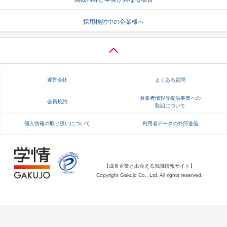
就活支援
就活コラム
採用検討中の企業様へ
就活ノウハウが満載！
お役立ち記事・相談室など
適職診断
就活チャンネル
あなたに合う仕事を診断！
動画で対策講座をチェック
運営会社
よくある質問
就活ニュースペーパー
よくある質問
募集者情報等提供事業への
会員規約
取組について
就活時事ニュースを更新
不明点があればこちら
個人情報の取り扱いについて
利用者データの外部送信
【成長企業と出会える就職情報サイト】
Copyright Gakujo Co., Ltd. All rights reserved.