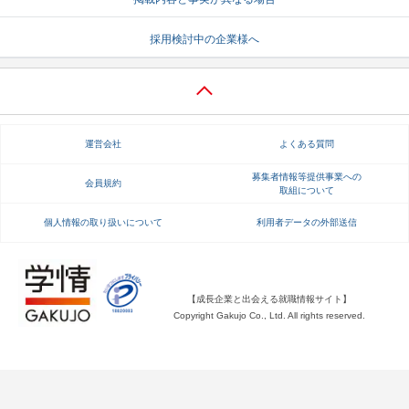
就活支援
就活コラム
採用検討中の企業様へ
就活ノウハウが満載！
お役立ち記事・相談室など
適職診断
就活チャンネル
あなたに合う仕事を診断！
動画で対策講座をチェック
運営会社
よくある質問
就活ニュースペーパー
よくある質問
募集者情報等提供事業への
会員規約
取組について
就活時事ニュースを更新
不明点があればこちら
個人情報の取り扱いについて
利用者データの外部送信
【成長企業と出会える就職情報サイト】
Copyright Gakujo Co., Ltd. All rights reserved.