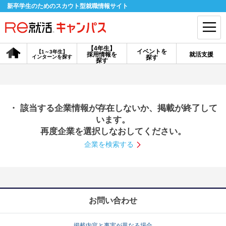
新卒学生のためのスカウト型就職情報サイト
【4年生】
イベントを
【1～3年生】
採用情報を
就活支援
インターンを探す
探す
会員登録
ログイン
探す
会員ID・パスワードを忘れた方はこちら
・ 該当する企業情報が存在しないか、掲載が終了して
探す
います。
再度企業を選択しなおしてください。
企業を検索する
【4年生】
【4年生】
【1～3年生】
採用情報を探す
説明会を探す
インターンを探す
イベントを探す
スカウト
お知らせ
お問い合わせ
就活ノウハウ・サポート
掲載内容と事実が異なる場合