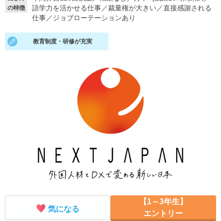
語学力を活かせる仕事
／
裁量権が大きい
／
直接感謝される
の特徴
就活支援
就活コラム
仕事
／
ジョブローテーションあり
就活ノウハウが満載！
お役立ち記事・相談室など
教育制度・研修が充実
適職診断
就活チャンネル
あなたに合う仕事を診断！
動画で対策講座をチェック
就活ニュースペーパー
よくある質問
就活時事ニュースを更新
不明点があればこちら
【1～3年生】
気になる
エントリー