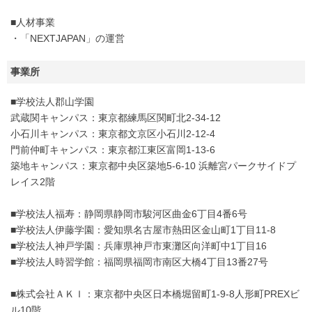
■人材事業
・「NEXTJAPAN」の運営
事業所
■学校法人郡山学園
武蔵関キャンパス：東京都練馬区関町北2-34-12
小石川キャンパス：東京都文京区小石川2-12-4
門前仲町キャンパス：東京都江東区富岡1-13-6
築地キャンパス：東京都中央区築地5-6-10 浜離宮パークサイドプ
レイス2階
■学校法人福寿：静岡県静岡市駿河区曲金6丁目4番6号
■学校法人伊藤学園：愛知県名古屋市熱田区金山町1丁目11-8
■学校法人神戸学園：兵庫県神戸市東灘区向洋町中1丁目16
■学校法人時習学館：福岡県福岡市南区大橋4丁目13番27号
■株式会社ＡＫＩ：東京都中央区日本橋堀留町1-9-8人形町PREXビ
ル10階