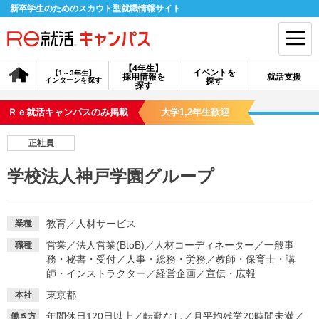
新卒学生のためのスカウト型就職情報サイト
【4年生】
イベントを
【1～3年生】
採用情報を
就活支援
インターンを探す
探す
会員登録
ログイン
探す
Ｒｅ就活キャンパスのみ掲載
大学1,2年生歓迎
会員ID・パスワードを忘れた方はこちら
正社員
探す
学校法人神戸学園グループ
【4年生】
【4年生】
【1～3年生】
採用情報を探す
説明会を探す
インターンを探す
教育
／
人材サービス
業種
営業
／
法人営業(BtoB)
／
人材コーディネーター
／
一般事
職種
務・秘書・受付
／
人事・総務・労務
／
教師・保育士・講
イベントを探す
スカウト
お知らせ
師・インストラクター
／
経営企画
／
宣伝・広報
東京都
本社
就活ノウハウ・サポート
年間休日120日以上
／
転勤なし
／
月平均残業20時間未満
／
働き方