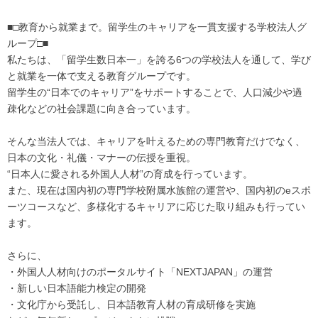
■□教育から就業まで。留学生のキャリアを一貫支援する学校法人グ
ループ□■
私たちは、「留学生数日本一」を誇る6つの学校法人を通して、学び
と就業を一体で支える教育グループです。
留学生の“日本でのキャリア”をサポートすることで、人口減少や過
疎化などの社会課題に向き合っています。
そんな当法人では、キャリアを叶えるための専門教育だけでなく、
日本の文化・礼儀・マナーの伝授を重視。
“日本人に愛される外国人人材”の育成を行っています。
また、現在は国内初の専門学校附属水族館の運営や、国内初のeスポ
ーツコースなど、多様化するキャリアに応じた取り組みも行ってい
ます。
さらに、
・外国人人材向けのポータルサイト「NEXTJAPAN」の運営
・新しい日本語能力検定の開発
・文化庁から受託し、日本語教育人材の育成研修を実施