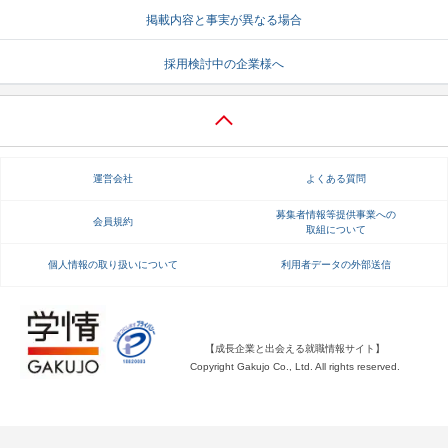
掲載内容と事実が異なる場合
就活支援
就活コラム
採用検討中の企業様へ
就活ノウハウが満載！
お役立ち記事・相談室など
適職診断
就活チャンネル
あなたに合う仕事を診断！
動画で対策講座をチェック
運営会社
よくある質問
就活ニュースペーパー
よくある質問
就活時事ニュースを更新
不明点があればこちら
募集者情報等提供事業への
会員規約
取組について
個人情報の取り扱いについて
利用者データの外部送信
【成長企業と出会える就職情報サイト】
Copyright Gakujo Co., Ltd. All rights reserved.