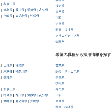
事務系
県
和歌山県
技術系
県
徳島県
香川県
愛媛県
高知県
専門系
県
宮崎県
鹿児島県
沖縄県
IT系
企画系
医療・福祉系
クリエイティブ系
金融系
希望の職種から採用情報を探す
県
山形県
福島県
営業系
県
東京都
神奈川県
販売・サービス系
県
長野県
事務系
技術系
県
和歌山県
専門系
県
徳島県
香川県
愛媛県
高知県
IT系
県
宮崎県
鹿児島県
沖縄県
企画系
医療・福祉系