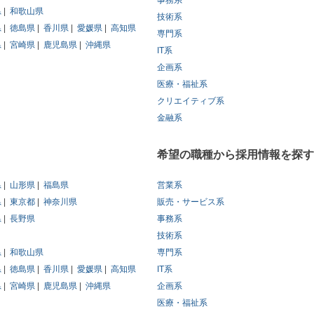
事務系
県
和歌山県
技術系
県
徳島県
香川県
愛媛県
高知県
専門系
県
宮崎県
鹿児島県
沖縄県
IT系
企画系
医療・福祉系
クリエイティブ系
金融系
希望の職種から採用情報を探す
県
山形県
福島県
営業系
県
東京都
神奈川県
販売・サービス系
県
長野県
事務系
技術系
県
和歌山県
専門系
県
徳島県
香川県
愛媛県
高知県
IT系
県
宮崎県
鹿児島県
沖縄県
企画系
医療・福祉系