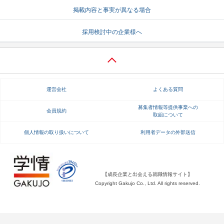
掲載内容と事実が異なる場合
就活支援
就活コラム
採用検討中の企業様へ
就活ノウハウが満載！
お役立ち記事・相談室など
適職診断
就活チャンネル
あなたに合う仕事を診断！
動画で対策講座をチェック
運営会社
よくある質問
就活ニュースペーパー
よくある質問
就活時事ニュースを更新
不明点があればこちら
募集者情報等提供事業への
会員規約
取組について
個人情報の取り扱いについて
利用者データの外部送信
【成長企業と出会える就職情報サイト】
Copyright Gakujo Co., Ltd. All rights reserved.