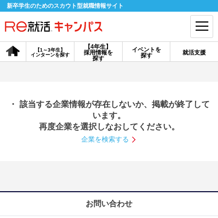
新卒学生のためのスカウト型就職情報サイト
【4年生】
イベントを
【1～3年生】
採用情報を
就活支援
インターンを探す
探す
会員登録
ログイン
探す
会員ID・パスワードを忘れた方はこちら
・ 該当する企業情報が存在しないか、掲載が終了して
探す
います。
再度企業を選択しなおしてください。
企業を検索する
【4年生】
【4年生】
【1～3年生】
採用情報を探す
説明会を探す
インターンを探す
イベントを探す
スカウト
お知らせ
お問い合わせ
就活ノウハウ・サポート