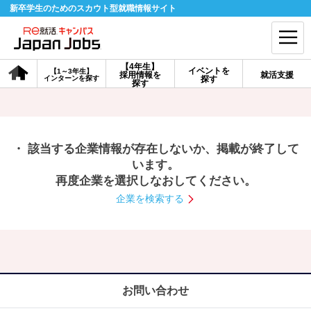
新卒学生のためのスカウト型就職情報サイト
【4年生】
イベントを
【1～3年生】
採用情報を
就活支援
インターンを探す
探す
会員登録
ログイン
探す
会員ID・パスワードを忘れた方はこちら
・ 該当する企業情報が存在しないか、掲載が終了して
探す
います。
再度企業を選択しなおしてください。
企業を検索する
【4年生】
【4年生】
【1～3年生】
採用情報を探す
説明会を探す
インターンを探す
イベントを探す
スカウト
お知らせ
お問い合わせ
就活ノウハウ・サポート