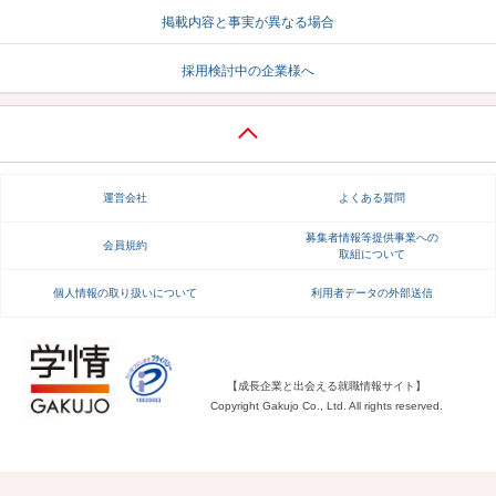
掲載内容と事実が異なる場合
就活支援
就活コラム
採用検討中の企業様へ
就活ノウハウが満載！
お役立ち記事・相談室など
適職診断
就活チャンネル
あなたに合う仕事を診断！
動画で対策講座をチェック
運営会社
よくある質問
就活ニュースペーパー
よくある質問
就活時事ニュースを更新
不明点があればこちら
募集者情報等提供事業への
会員規約
取組について
個人情報の取り扱いについて
利用者データの外部送信
【成長企業と出会える就職情報サイト】
Copyright Gakujo Co., Ltd. All rights reserved.