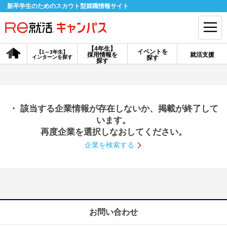
新卒学生のためのスカウト型就職情報サイト
【4年生】
イベントを
【1～3年生】
採用情報を
就活支援
インターンを探す
探す
会員登録
ログイン
探す
会員ID・パスワードを忘れた方はこちら
・ 該当する企業情報が存在しないか、掲載が終了して
探す
います。
再度企業を選択しなおしてください。
企業を検索する
【4年生】
【4年生】
【1～3年生】
採用情報を探す
説明会を探す
インターンを探す
イベントを探す
スカウト
お知らせ
お問い合わせ
就活ノウハウ・サポート