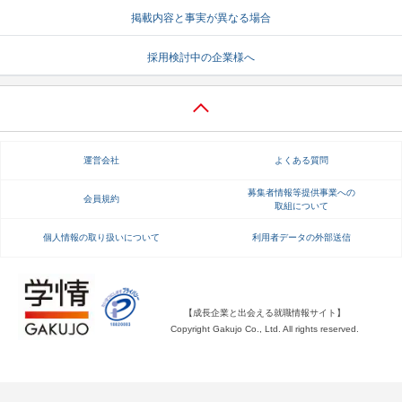
掲載内容と事実が異なる場合
就活支援
就活コラム
採用検討中の企業様へ
就活ノウハウが満載！
お役立ち記事・相談室など
適職診断
就活チャンネル
あなたに合う仕事を診断！
動画で対策講座をチェック
運営会社
よくある質問
就活ニュースペーパー
よくある質問
就活時事ニュースを更新
不明点があればこちら
募集者情報等提供事業への
会員規約
取組について
個人情報の取り扱いについて
利用者データの外部送信
【成長企業と出会える就職情報サイト】
Copyright Gakujo Co., Ltd. All rights reserved.