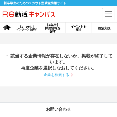
新卒学生のためのスカウト型就職情報サイト
【4年生】
イベントを
【1～3年生】
採用情報を
就活支援
インターンを探す
探す
会員登録
ログイン
探す
会員ID・パスワードを忘れた方はこちら
・ 該当する企業情報が存在しないか、掲載が終了して
探す
います。
再度企業を選択しなおしてください。
企業を検索する
【4年生】
【4年生】
【1～3年生】
採用情報を探す
説明会を探す
インターンを探す
イベントを探す
スカウト
お知らせ
お問い合わせ
就活ノウハウ・サポート