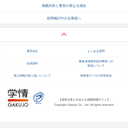
掲載内容と事実が異なる場合
就活支援
就活コラム
採用検討中の企業様へ
就活ノウハウが満載！
お役立ち記事・相談室など
適職診断
就活チャンネル
あなたに合う仕事を診断！
動画で対策講座をチェック
運営会社
よくある質問
就活ニュースペーパー
よくある質問
就活時事ニュースを更新
不明点があればこちら
募集者情報等提供事業への
会員規約
取組について
個人情報の取り扱いについて
利用者データの外部送信
【成長企業と出会える就職情報サイト】
Copyright Gakujo Co., Ltd. All rights reserved.