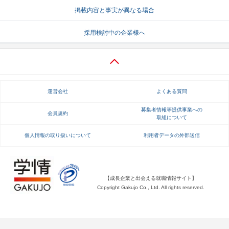
掲載内容と事実が異なる場合
就活支援
就活コラム
採用検討中の企業様へ
就活ノウハウが満載！
お役立ち記事・相談室など
適職診断
就活チャンネル
あなたに合う仕事を診断！
動画で対策講座をチェック
運営会社
よくある質問
就活ニュースペーパー
よくある質問
就活時事ニュースを更新
不明点があればこちら
募集者情報等提供事業への
会員規約
取組について
個人情報の取り扱いについて
利用者データの外部送信
【成長企業と出会える就職情報サイト】
Copyright Gakujo Co., Ltd. All rights reserved.