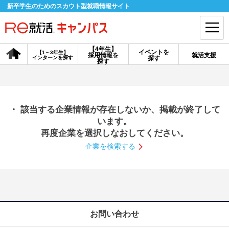
新卒学生のためのスカウト型就職情報サイト
【4年生】
イベントを
【1～3年生】
採用情報を
就活支援
インターンを探す
探す
会員登録
ログイン
探す
会員ID・パスワードを忘れた方はこちら
・ 該当する企業情報が存在しないか、掲載が終了して
探す
います。
再度企業を選択しなおしてください。
企業を検索する
【4年生】
【4年生】
【1～3年生】
採用情報を探す
説明会を探す
インターンを探す
イベントを探す
スカウト
お知らせ
お問い合わせ
就活ノウハウ・サポート