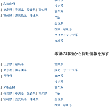
事務系
県
和歌山県
技術系
県
徳島県
香川県
愛媛県
高知県
専門系
県
宮崎県
鹿児島県
沖縄県
IT系
企画系
医療・福祉系
クリエイティブ系
金融系
希望の職種から採用情報を探す
県
山形県
福島県
営業系
県
東京都
神奈川県
販売・サービス系
県
長野県
事務系
技術系
県
和歌山県
専門系
県
徳島県
香川県
愛媛県
高知県
IT系
県
宮崎県
鹿児島県
沖縄県
企画系
医療・福祉系