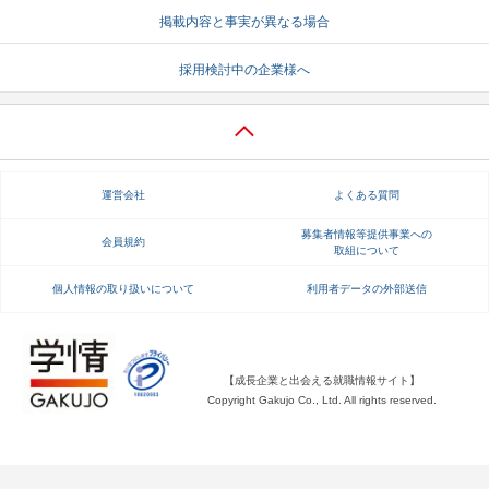
掲載内容と事実が異なる場合
就活支援
就活コラム
採用検討中の企業様へ
就活ノウハウが満載！
お役立ち記事・相談室など
適職診断
就活チャンネル
あなたに合う仕事を診断！
動画で対策講座をチェック
運営会社
よくある質問
就活ニュースペーパー
よくある質問
就活時事ニュースを更新
不明点があればこちら
募集者情報等提供事業への
会員規約
取組について
個人情報の取り扱いについて
利用者データの外部送信
【成長企業と出会える就職情報サイト】
Copyright Gakujo Co., Ltd. All rights reserved.