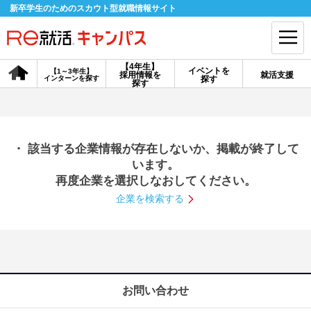
新卒学生のためのスカウト型就職情報サイト
【4年生】
イベントを
【1～3年生】
採用情報を
就活支援
インターンを探す
探す
会員登録
ログイン
探す
会員ID・パスワードを忘れた方はこちら
・ 該当する企業情報が存在しないか、掲載が終了して
探す
います。
再度企業を選択しなおしてください。
企業を検索する
【4年生】
【4年生】
【1～3年生】
採用情報を探す
説明会を探す
インターンを探す
イベントを探す
スカウト
お知らせ
お問い合わせ
就活ノウハウ・サポート