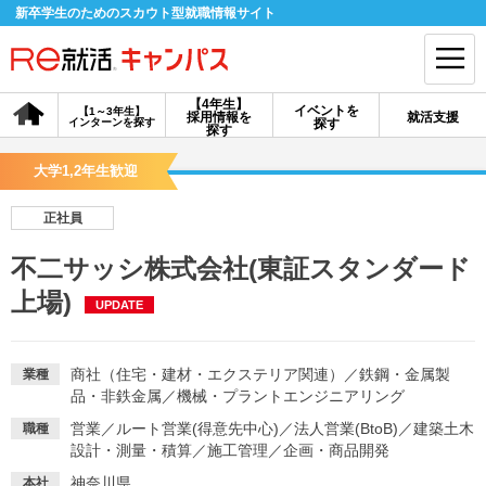
新卒学生のためのスカウト型就職情報サイト
【4年生】
イベントを
【1～3年生】
採用情報を
就活支援
インターンを探す
探す
会員登録
ログイン
探す
大学1,2年生歓迎
会員ID・パスワードを忘れた方はこちら
正社員
探す
不二サッシ株式会社(東証スタンダード
上場)
UPDATE
【4年生】
【4年生】
【1～3年生】
採用情報を探す
説明会を探す
インターンを探す
商社（住宅・建材・エクステリア関連）
／
鉄鋼・金属製
業種
品・非鉄金属
／
機械・プラントエンジニアリング
イベントを探す
スカウト
お知らせ
営業
／
ルート営業(得意先中心)
／
法人営業(BtoB)
／
建築土木
職種
設計・測量・積算
／
施工管理
／
企画・商品開発
就活ノウハウ・サポート
神奈川県
本社