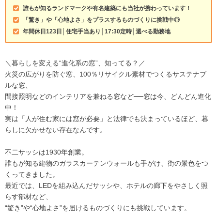
誰もが知るランドマークや有名建築にも当社が携わっています！
「驚き」や「心地よさ」をプラスするものづくりに挑戦中◎
年間休日123日│住宅手当あり│17:30定時│選べる勤務地
＼暮らしを変える“進化系の窓”、知ってる？／
火災の広がりを防ぐ窓、100％リサイクル素材でつくるサステナブ
ルな窓、
間接照明などのインテリアを兼ねる窓など──窓は今、どんどん進化
中！
実は「人が住む家には窓が必要」と法律でも決まっているほど、暮
らしに欠かせない存在なんです。
不二サッシは1930年創業。
誰もが知る建物のガラスカーテンウォールも手がけ、街の景色をつ
くってきました。
最近では、LEDを組み込んだサッシや、ホテルの廊下をやさしく照
らす部材など、
“驚き”や“心地よさ”を届けるものづくりにも挑戦しています。