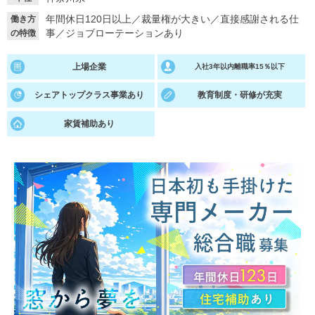
年間休日120日以上
／
裁量権が大きい
／
直接感謝される仕
働き方
就活支援
就活コラム
事
／
ジョブローテーションあり
の特徴
就活ノウハウが満載！
お役立ち記事・相談室など
上場企業
入社3年以内離職率15％以下
適職診断
就活チャンネル
シェアトップクラス事業あり
教育制度・研修が充実
あなたに合う仕事を診断！
動画で対策講座をチェック
家賃補助あり
就活ニュースペーパー
よくある質問
就活時事ニュースを更新
不明点があればこちら