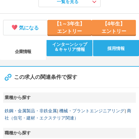
一覧を見る
【WEB/45分】朝にサクッと業界研究オープン・カンパニー
【開催地／開催日時】 日程調整中
【WEB／30分】業界理解セミナー
【1～3年生】
【4年生】
【開催地／開催日時】 日程調整中
気になる
エントリー
エントリー
インターンシップ
採用情報
＆キャリア情報
企業情報
この求人の関連条件で探す
業種から探す
鉄鋼・金属製品・非鉄金属
機械・プラントエンジニアリング
商
社（住宅・建材・エクステリア関連）
職種から探す