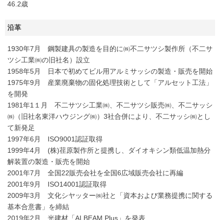
46.2歳
沿革
1930年7月 鋼製建具の製造を目的に㈱不二サツシ製作所（不二サ
ツシ工業㈱の旧社名）設立
1958年5月 日本で初めてビル用アルミサッシの製造・販売を開始
1975年9月 産業廃棄物の固化処理技術として「アルセット工法」
を開発
1981年1１月 不二サツシ工業㈱、不二サツシ販売㈱、不二サッシ
㈱（旧社名東洋ハウジング㈱）3社合併により、不二サッシ㈱とし
て新発足
1997年6月 ISO9001認証取得
1999年4月 (株)荏原製作所と提携し、ダイオキシン類低温加熱分
解装置の製造・販売を開始
2001年7月 全国22販売会社を全国6広域販売会社に再編
2001年9月 ISO14001認証取得
2009年3月 文化シヤッター㈱社と「資本および業務提携に関する
基本合意書」を締結
2019年2月 光建材「ALBEAM Plus」を発表