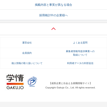
掲載内容と事実が異なる場合
就活支援
就活コラム
採用検討中の企業様へ
就活ノウハウが満載！
お役立ち記事・相談室など
適職診断
就活チャンネル
あなたに合う仕事を診断！
動画で対策講座をチェック
運営会社
よくある質問
就活ニュースペーパー
よくある質問
就活時事ニュースを更新
不明点があればこちら
募集者情報等提供事業への
会員規約
取組について
個人情報の取り扱いについて
利用者データの外部送信
【成長企業と出会える就職情報サイト】
Copyright Gakujo Co., Ltd. All rights reserved.