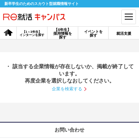
新卒学生のためのスカウト型就職情報サイト
【4年生】
イベントを
【1～3年生】
採用情報を
就活支援
インターンを探す
探す
会員登録
ログイン
探す
会員ID・パスワードを忘れた方はこちら
・ 該当する企業情報が存在しないか、掲載が終了して
探す
います。
再度企業を選択しなおしてください。
企業を検索する
【4年生】
【4年生】
【1～3年生】
採用情報を探す
説明会を探す
インターンを探す
イベントを探す
スカウト
お知らせ
お問い合わせ
就活ノウハウ・サポート