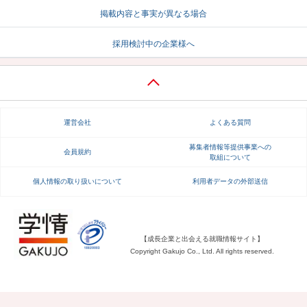
掲載内容と事実が異なる場合
就活支援
就活コラム
採用検討中の企業様へ
就活ノウハウが満載！
お役立ち記事・相談室など
適職診断
就活チャンネル
あなたに合う仕事を診断！
動画で対策講座をチェック
運営会社
よくある質問
就活ニュースペーパー
よくある質問
就活時事ニュースを更新
不明点があればこちら
募集者情報等提供事業への
会員規約
取組について
個人情報の取り扱いについて
利用者データの外部送信
【成長企業と出会える就職情報サイト】
Copyright Gakujo Co., Ltd. All rights reserved.