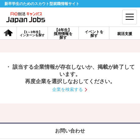
新卒学生のためのスカウト型就職情報サイト
【4年生】
イベントを
【1～3年生】
採用情報を
就活支援
インターンを探す
探す
会員登録
ログイン
探す
会員ID・パスワードを忘れた方はこちら
・ 該当する企業情報が存在しないか、掲載が終了して
探す
います。
再度企業を選択しなおしてください。
企業を検索する
【4年生】
【4年生】
【1～3年生】
採用情報を探す
説明会を探す
インターンを探す
イベントを探す
スカウト
お知らせ
お問い合わせ
就活ノウハウ・サポート