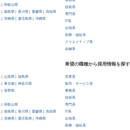
事務系
県
和歌山県
技術系
県
徳島県
香川県
愛媛県
高知県
専門系
県
宮崎県
鹿児島県
沖縄県
IT系
企画系
医療・福祉系
クリエイティブ系
金融系
希望の職種から採用情報を探す
県
山形県
福島県
営業系
県
東京都
神奈川県
販売・サービス系
県
長野県
事務系
技術系
県
和歌山県
専門系
県
徳島県
香川県
愛媛県
高知県
IT系
県
宮崎県
鹿児島県
沖縄県
企画系
医療・福祉系