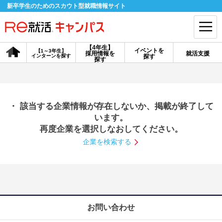
新卒学生のためのスカウト型就職情報サイト
【4年生】
イベントを
【1～3年生】
採用情報を
就活支援
インターンを探す
探す
会員登録
ログイン
探す
会員ID・パスワードを忘れた方はこちら
・ 該当する企業情報が存在しないか、掲載が終了して
探す
います。
再度企業を選択しなおしてください。
企業を検索する
【4年生】
【4年生】
【1～3年生】
採用情報を探す
説明会を探す
インターンを探す
イベントを探す
スカウト
お知らせ
お問い合わせ
就活ノウハウ・サポート