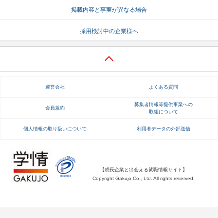
掲載内容と事実が異なる場合
就活支援
就活コラム
採用検討中の企業様へ
就活ノウハウが満載！
お役立ち記事・相談室など
適職診断
就活チャンネル
あなたに合う仕事を診断！
動画で対策講座をチェック
運営会社
よくある質問
就活ニュースペーパー
よくある質問
就活時事ニュースを更新
不明点があればこちら
募集者情報等提供事業への
会員規約
取組について
個人情報の取り扱いについて
利用者データの外部送信
【成長企業と出会える就職情報サイト】
Copyright Gakujo Co., Ltd. All rights reserved.