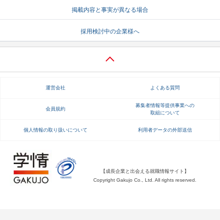
掲載内容と事実が異なる場合
就活支援
就活コラム
採用検討中の企業様へ
就活ノウハウが満載！
お役立ち記事・相談室など
適職診断
就活チャンネル
あなたに合う仕事を診断！
動画で対策講座をチェック
運営会社
よくある質問
就活ニュースペーパー
よくある質問
就活時事ニュースを更新
不明点があればこちら
募集者情報等提供事業への
会員規約
取組について
個人情報の取り扱いについて
利用者データの外部送信
【成長企業と出会える就職情報サイト】
Copyright Gakujo Co., Ltd. All rights reserved.