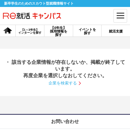
新卒学生のためのスカウト型就職情報サイト
【4年生】
イベントを
【1～3年生】
採用情報を
就活支援
インターンを探す
探す
会員登録
ログイン
探す
会員ID・パスワードを忘れた方はこちら
・ 該当する企業情報が存在しないか、掲載が終了して
探す
います。
再度企業を選択しなおしてください。
企業を検索する
【4年生】
【4年生】
【1～3年生】
採用情報を探す
説明会を探す
インターンを探す
イベントを探す
スカウト
お知らせ
お問い合わせ
就活ノウハウ・サポート