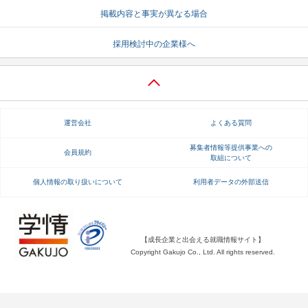
掲載内容と事実が異なる場合
就活支援
就活コラム
採用検討中の企業様へ
就活ノウハウが満載！
お役立ち記事・相談室など
適職診断
就活チャンネル
あなたに合う仕事を診断！
動画で対策講座をチェック
運営会社
よくある質問
就活ニュースペーパー
よくある質問
就活時事ニュースを更新
不明点があればこちら
募集者情報等提供事業への
会員規約
取組について
個人情報の取り扱いについて
利用者データの外部送信
【成長企業と出会える就職情報サイト】
Copyright Gakujo Co., Ltd. All rights reserved.