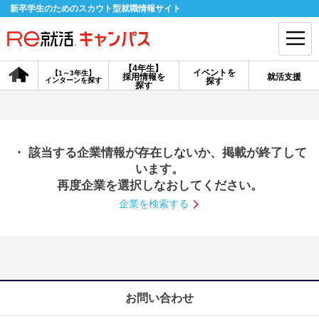
新卒学生のためのスカウト型就職情報サイト
【4年生】
イベントを
【1～3年生】
採用情報を
就活支援
インターンを探す
探す
会員登録
ログイン
探す
会員ID・パスワードを忘れた方はこちら
・ 該当する企業情報が存在しないか、掲載が終了して
探す
います。
再度企業を選択しなおしてください。
企業を検索する
【4年生】
【4年生】
【1～3年生】
採用情報を探す
説明会を探す
インターンを探す
イベントを探す
スカウト
お知らせ
お問い合わせ
就活ノウハウ・サポート