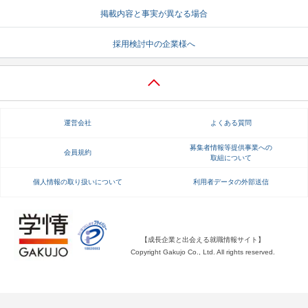
掲載内容と事実が異なる場合
就活支援
就活コラム
採用検討中の企業様へ
就活ノウハウが満載！
お役立ち記事・相談室など
適職診断
就活チャンネル
あなたに合う仕事を診断！
動画で対策講座をチェック
運営会社
よくある質問
就活ニュースペーパー
よくある質問
就活時事ニュースを更新
不明点があればこちら
募集者情報等提供事業への
会員規約
取組について
個人情報の取り扱いについて
利用者データの外部送信
【成長企業と出会える就職情報サイト】
Copyright Gakujo Co., Ltd. All rights reserved.