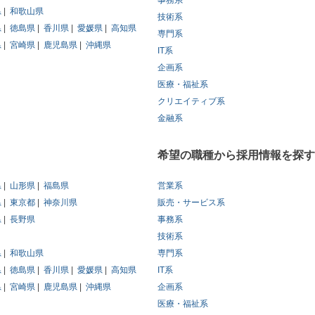
事務系
県
和歌山県
技術系
県
徳島県
香川県
愛媛県
高知県
専門系
県
宮崎県
鹿児島県
沖縄県
IT系
企画系
医療・福祉系
クリエイティブ系
金融系
希望の職種から採用情報を探す
県
山形県
福島県
営業系
県
東京都
神奈川県
販売・サービス系
県
長野県
事務系
技術系
県
和歌山県
専門系
県
徳島県
香川県
愛媛県
高知県
IT系
県
宮崎県
鹿児島県
沖縄県
企画系
医療・福祉系