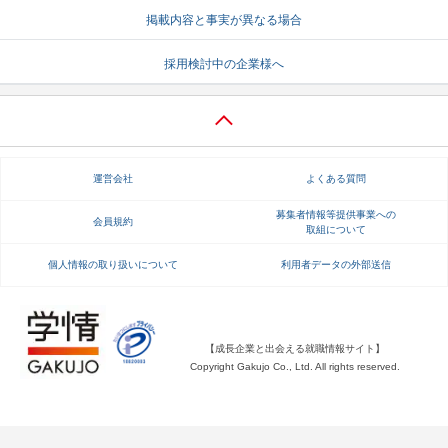
掲載内容と事実が異なる場合
就活支援
就活コラム
採用検討中の企業様へ
就活ノウハウが満載！
お役立ち記事・相談室など
適職診断
就活チャンネル
あなたに合う仕事を診断！
動画で対策講座をチェック
運営会社
よくある質問
就活ニュースペーパー
よくある質問
就活時事ニュースを更新
不明点があればこちら
募集者情報等提供事業への
会員規約
取組について
個人情報の取り扱いについて
利用者データの外部送信
【成長企業と出会える就職情報サイト】
Copyright Gakujo Co., Ltd. All rights reserved.