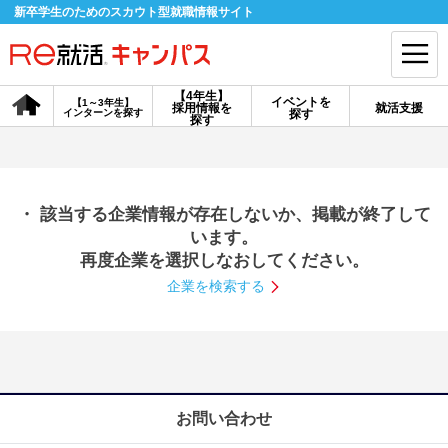
新卒学生のためのスカウト型就職情報サイト
【4年生】
イベントを
【1～3年生】
採用情報を
就活支援
インターンを探す
探す
会員登録
ログイン
探す
会員ID・パスワードを忘れた方はこちら
・ 該当する企業情報が存在しないか、掲載が終了して
探す
います。
再度企業を選択しなおしてください。
企業を検索する
【4年生】
【4年生】
【1～3年生】
採用情報を探す
説明会を探す
インターンを探す
イベントを探す
スカウト
お知らせ
お問い合わせ
就活ノウハウ・サポート