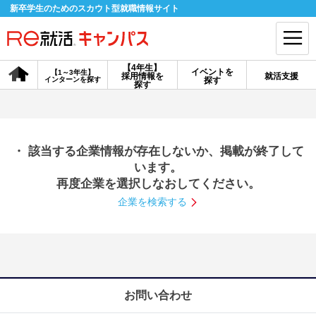
新卒学生のためのスカウト型就職情報サイト
【4年生】
イベントを
【1～3年生】
採用情報を
就活支援
インターンを探す
探す
会員登録
ログイン
探す
会員ID・パスワードを忘れた方はこちら
・ 該当する企業情報が存在しないか、掲載が終了して
探す
います。
再度企業を選択しなおしてください。
企業を検索する
【4年生】
【4年生】
【1～3年生】
採用情報を探す
説明会を探す
インターンを探す
イベントを探す
スカウト
お知らせ
お問い合わせ
就活ノウハウ・サポート