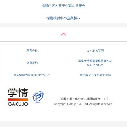
掲載内容と事実が異なる場合
就活支援
就活コラム
採用検討中の企業様へ
就活ノウハウが満載！
お役立ち記事・相談室など
適職診断
就活チャンネル
あなたに合う仕事を診断！
動画で対策講座をチェック
運営会社
よくある質問
就活ニュースペーパー
よくある質問
就活時事ニュースを更新
不明点があればこちら
募集者情報等提供事業への
会員規約
取組について
個人情報の取り扱いについて
利用者データの外部送信
【成長企業と出会える就職情報サイト】
Copyright Gakujo Co., Ltd. All rights reserved.