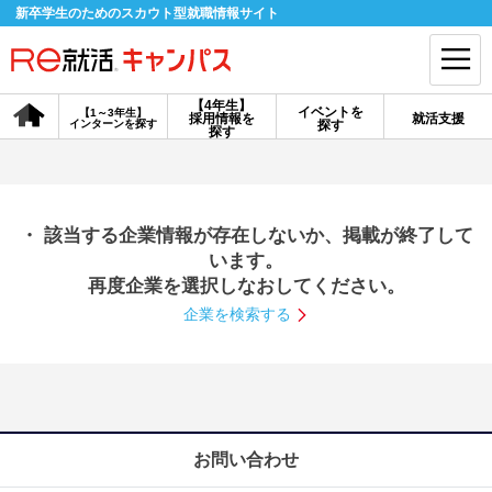
新卒学生のためのスカウト型就職情報サイト
【4年生】
イベントを
【1～3年生】
採用情報を
就活支援
インターンを探す
探す
会員登録
ログイン
探す
会員ID・パスワードを忘れた方はこちら
・ 該当する企業情報が存在しないか、掲載が終了して
探す
います。
再度企業を選択しなおしてください。
企業を検索する
【4年生】
【4年生】
【1～3年生】
採用情報を探す
説明会を探す
インターンを探す
イベントを探す
スカウト
お知らせ
お問い合わせ
就活ノウハウ・サポート