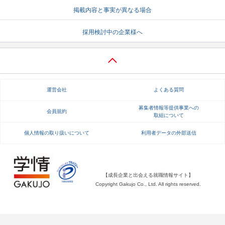
掲載内容と事実が異なる場合
就活支援
就活コラム
採用検討中の企業様へ
就活ノウハウが満載！
お役立ち記事・相談室など
適職診断
就活チャンネル
あなたに合う仕事を診断！
動画で対策講座をチェック
運営会社
よくある質問
就活ニュースペーパー
よくある質問
就活時事ニュースを更新
不明点があればこちら
募集者情報等提供事業への
会員規約
取組について
個人情報の取り扱いについて
利用者データの外部送信
【成長企業と出会える就職情報サイト】
Copyright Gakujo Co., Ltd. All rights reserved.