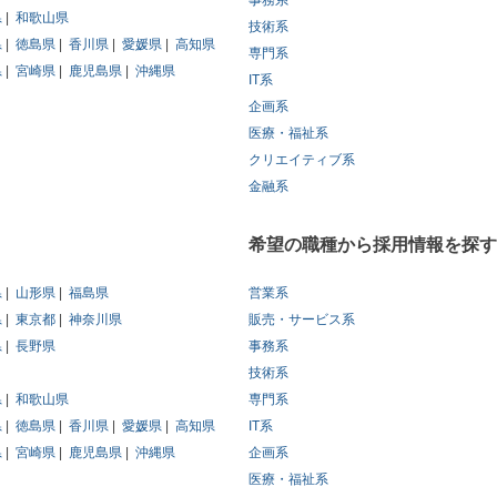
事務系
県
和歌山県
技術系
県
徳島県
香川県
愛媛県
高知県
専門系
県
宮崎県
鹿児島県
沖縄県
IT系
企画系
医療・福祉系
クリエイティブ系
金融系
希望の職種から採用情報を探す
県
山形県
福島県
営業系
県
東京都
神奈川県
販売・サービス系
県
長野県
事務系
技術系
県
和歌山県
専門系
県
徳島県
香川県
愛媛県
高知県
IT系
県
宮崎県
鹿児島県
沖縄県
企画系
医療・福祉系