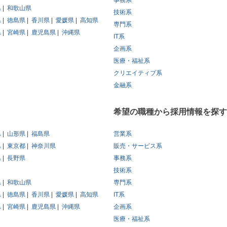
事務系
県
和歌山県
技術系
県
徳島県
香川県
愛媛県
高知県
専門系
県
宮崎県
鹿児島県
沖縄県
IT系
企画系
医療・福祉系
クリエイティブ系
金融系
希望の職種から採用情報を探す
県
山形県
福島県
営業系
県
東京都
神奈川県
販売・サービス系
県
長野県
事務系
技術系
県
和歌山県
専門系
県
徳島県
香川県
愛媛県
高知県
IT系
県
宮崎県
鹿児島県
沖縄県
企画系
医療・福祉系