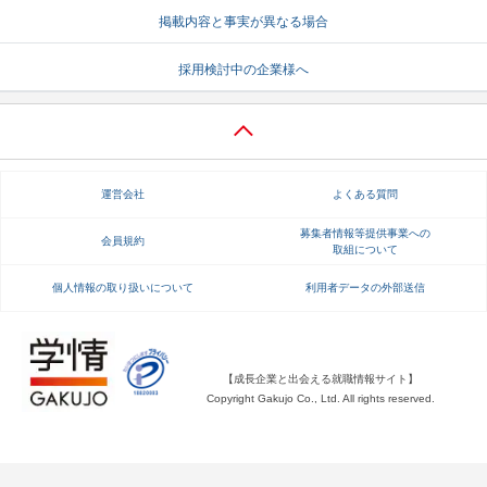
掲載内容と事実が異なる場合
就活支援
就活コラム
採用検討中の企業様へ
就活ノウハウが満載！
お役立ち記事・相談室など
適職診断
就活チャンネル
あなたに合う仕事を診断！
動画で対策講座をチェック
運営会社
よくある質問
就活ニュースペーパー
よくある質問
就活時事ニュースを更新
不明点があればこちら
募集者情報等提供事業への
会員規約
取組について
個人情報の取り扱いについて
利用者データの外部送信
【成長企業と出会える就職情報サイト】
Copyright Gakujo Co., Ltd. All rights reserved.