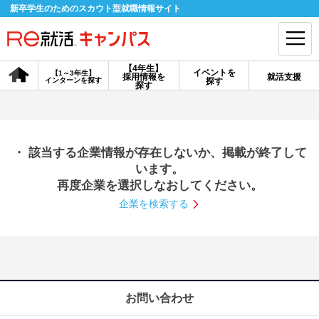
新卒学生のためのスカウト型就職情報サイト
【4年生】
イベントを
【1～3年生】
採用情報を
就活支援
インターンを探す
探す
会員登録
ログイン
探す
会員ID・パスワードを忘れた方はこちら
・ 該当する企業情報が存在しないか、掲載が終了して
探す
います。
再度企業を選択しなおしてください。
企業を検索する
【4年生】
【4年生】
【1～3年生】
採用情報を探す
説明会を探す
インターンを探す
イベントを探す
スカウト
お知らせ
お問い合わせ
就活ノウハウ・サポート