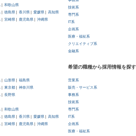
事務系
県
和歌山県
技術系
県
徳島県
香川県
愛媛県
高知県
専門系
県
宮崎県
鹿児島県
沖縄県
IT系
企画系
医療・福祉系
クリエイティブ系
金融系
希望の職種から採用情報を探す
県
山形県
福島県
営業系
県
東京都
神奈川県
販売・サービス系
県
長野県
事務系
技術系
県
和歌山県
専門系
県
徳島県
香川県
愛媛県
高知県
IT系
県
宮崎県
鹿児島県
沖縄県
企画系
医療・福祉系