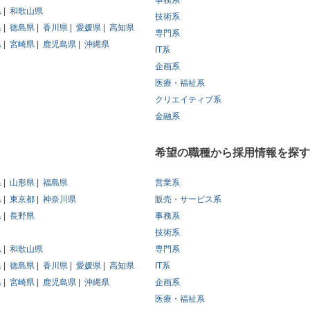
事務系
県
和歌山県
技術系
県
徳島県
香川県
愛媛県
高知県
専門系
県
宮崎県
鹿児島県
沖縄県
IT系
企画系
医療・福祉系
クリエイティブ系
金融系
希望の職種から採用情報を探す
県
山形県
福島県
営業系
県
東京都
神奈川県
販売・サービス系
県
長野県
事務系
技術系
県
和歌山県
専門系
県
徳島県
香川県
愛媛県
高知県
IT系
県
宮崎県
鹿児島県
沖縄県
企画系
医療・福祉系