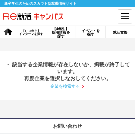
新卒学生のためのスカウト型就職情報サイト
【4年生】
イベントを
【1～3年生】
採用情報を
就活支援
インターンを探す
探す
会員登録
ログイン
探す
会員ID・パスワードを忘れた方はこちら
・ 該当する企業情報が存在しないか、掲載が終了して
探す
います。
再度企業を選択しなおしてください。
企業を検索する
【4年生】
【4年生】
【1～3年生】
採用情報を探す
説明会を探す
インターンを探す
イベントを探す
スカウト
お知らせ
お問い合わせ
就活ノウハウ・サポート