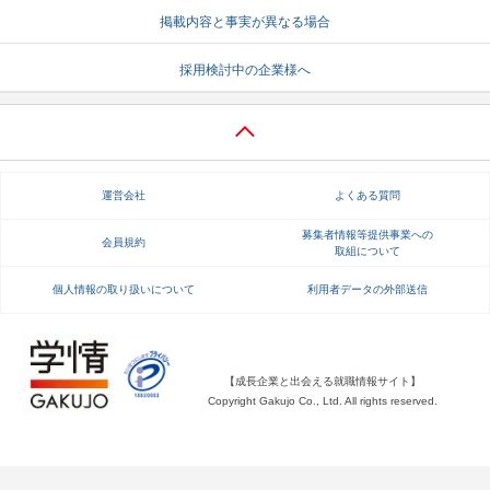
掲載内容と事実が異なる場合
就活支援
就活コラム
採用検討中の企業様へ
就活ノウハウが満載！
お役立ち記事・相談室など
適職診断
就活チャンネル
あなたに合う仕事を診断！
動画で対策講座をチェック
運営会社
よくある質問
就活ニュースペーパー
よくある質問
就活時事ニュースを更新
不明点があればこちら
募集者情報等提供事業への
会員規約
取組について
個人情報の取り扱いについて
利用者データの外部送信
【成長企業と出会える就職情報サイト】
Copyright Gakujo Co., Ltd. All rights reserved.