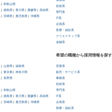
事務系
県
和歌山県
技術系
県
徳島県
香川県
愛媛県
高知県
専門系
県
宮崎県
鹿児島県
沖縄県
IT系
企画系
医療・福祉系
クリエイティブ系
金融系
希望の職種から採用情報を探す
県
山形県
福島県
営業系
県
東京都
神奈川県
販売・サービス系
県
長野県
事務系
技術系
県
和歌山県
専門系
県
徳島県
香川県
愛媛県
高知県
IT系
県
宮崎県
鹿児島県
沖縄県
企画系
医療・福祉系