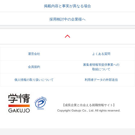
掲載内容と事実が異なる場合
就活支援
就活コラム
採用検討中の企業様へ
就活ノウハウが満載！
お役立ち記事・相談室など
適職診断
就活チャンネル
あなたに合う仕事を診断！
動画で対策講座をチェック
運営会社
よくある質問
就活ニュースペーパー
よくある質問
就活時事ニュースを更新
不明点があればこちら
募集者情報等提供事業への
会員規約
取組について
個人情報の取り扱いについて
利用者データの外部送信
【成長企業と出会える就職情報サイト】
Copyright Gakujo Co., Ltd. All rights reserved.