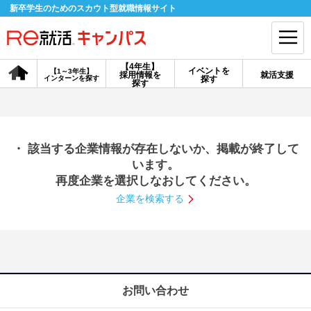
新卒学生のためのスカウト型就職情報サイト
【4年生】
イベントを
【1～3年生】
採用情報を
就活支援
インターンを探す
探す
会員登録
ログイン
探す
会員ID・パスワードを忘れた方はこちら
・ 該当する企業情報が存在しないか、掲載が終了して
探す
います。
再度企業を選択しなおしてください。
企業を検索する
【4年生】
【4年生】
【1～3年生】
採用情報を探す
説明会を探す
インターンを探す
イベントを探す
スカウト
お知らせ
お問い合わせ
就活ノウハウ・サポート