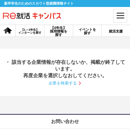
新卒学生のためのスカウト型就職情報サイト
【4年生】
イベントを
【1～3年生】
採用情報を
就活支援
インターンを探す
探す
会員登録
ログイン
探す
会員ID・パスワードを忘れた方はこちら
・ 該当する企業情報が存在しないか、掲載が終了して
探す
います。
再度企業を選択しなおしてください。
企業を検索する
【4年生】
【4年生】
【1～3年生】
採用情報を探す
説明会を探す
インターンを探す
イベントを探す
スカウト
お知らせ
お問い合わせ
就活ノウハウ・サポート