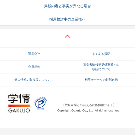
掲載内容と事実が異なる場合
就活支援
就活コラム
採用検討中の企業様へ
就活ノウハウが満載！
お役立ち記事・相談室など
適職診断
就活チャンネル
あなたに合う仕事を診断！
動画で対策講座をチェック
運営会社
よくある質問
就活ニュースペーパー
よくある質問
就活時事ニュースを更新
不明点があればこちら
募集者情報等提供事業への
会員規約
取組について
個人情報の取り扱いについて
利用者データの外部送信
【成長企業と出会える就職情報サイト】
Copyright Gakujo Co., Ltd. All rights reserved.