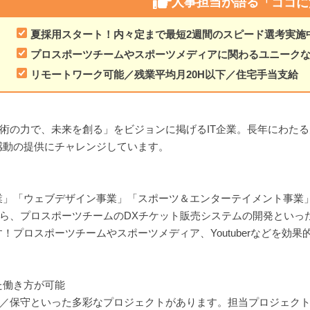
人事担当が語る
「ココに
夏採用スタート！内々定まで最短2週間のスピード選考実施
プロスポーツチームやスポーツメディアに関わるユニーク
リモートワーク可能／残業平均月20H以下／住宅手当支給
、技術の力で、未来を創る」をビジョンに掲げるIT企業。長年にわ
感動の提供にチャレンジしています。
業」「ウェブデザイン事業」「スポーツ＆エンターテイメント事業
から、プロスポーツチームのDXチケット販売システムの開発といっ
！プロスポーツチームやスポーツメディア、Youtuberなどを効
た働き方が可能
／運用／保守といった多彩なプロジェクトがあります。担当プロジェク