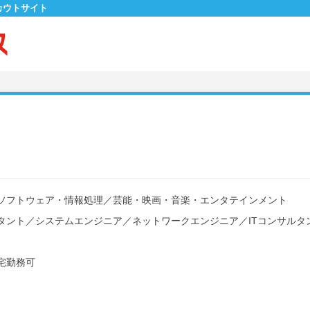
カウトサイト
ソフトウェア・情報処理
／
芸能・映画・音楽・エンタテインメント
タント
／
システムエンジニア
／
ネットワークエンジニア
／
ITコンサルタ
宅勤務可