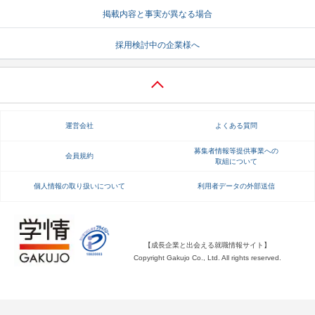
掲載内容と事実が異なる場合
就活支援
就活コラム
採用検討中の企業様へ
就活ノウハウが満載！
お役立ち記事・相談室など
適職診断
就活チャンネル
あなたに合う仕事を診断！
動画で対策講座をチェック
運営会社
よくある質問
就活ニュースペーパー
よくある質問
就活時事ニュースを更新
不明点があればこちら
募集者情報等提供事業への
会員規約
取組について
個人情報の取り扱いについて
利用者データの外部送信
【成長企業と出会える就職情報サイト】
Copyright Gakujo Co., Ltd. All rights reserved.