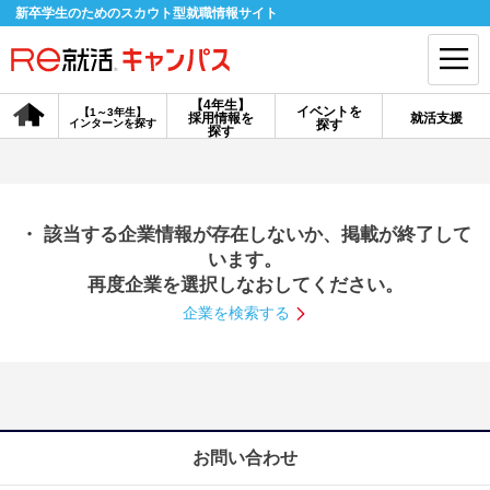
新卒学生のためのスカウト型就職情報サイト
【4年生】
イベントを
【1～3年生】
採用情報を
就活支援
インターンを探す
探す
会員登録
ログイン
探す
会員ID・パスワードを忘れた方はこちら
・ 該当する企業情報が存在しないか、掲載が終了して
探す
います。
再度企業を選択しなおしてください。
企業を検索する
【4年生】
【4年生】
【1～3年生】
採用情報を探す
説明会を探す
インターンを探す
イベントを探す
スカウト
お知らせ
お問い合わせ
就活ノウハウ・サポート