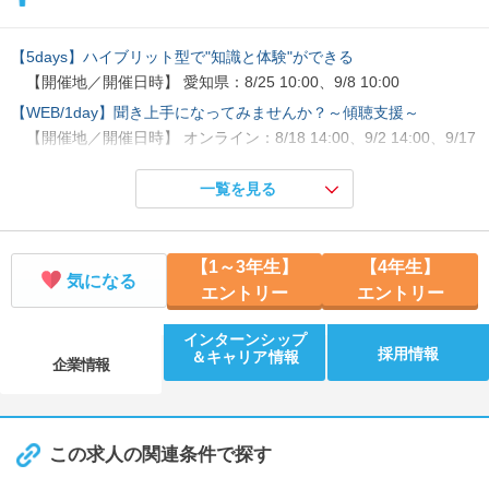
【5days】ハイブリット型で"知識と体験"ができる
【開催地／開催日時】 愛知県：8/25 10:00、9/8 10:00
【WEB/1day】聞き上手になってみませんか？～傾聴支援～
【開催地／開催日時】 オンライン：8/18 14:00、9/2 14:00、9/17
14:00、9/21 14:00
一覧を見る
【WEB/1day】ご利用者様の悩み相談を聞く疑似体験
【開催地／開催日時】 オンライン：8/10 14:30、9/18 14:30
【WEB】一生モノの武器になる自己・他己分析
【1～3年生】
【4年生】
【開催地／開催日時】 オンライン：8/19 15:00、9/15 15:00
気になる
エントリー
エントリー
カメラOFF・耳だけ参加OK！福祉のリアルをのぞき見40分
【開催地／開催日時】 オンライン：9/11 16:30、9/16 12:00、9/2
インターンシップ
採用情報
4 12:00、10/1 16:30
＆キャリア情報
企業情報
この求人の関連条件で探す