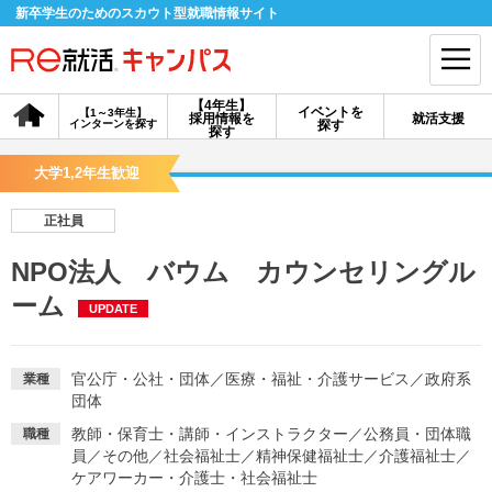
新卒学生のためのスカウト型就職情報サイト
【4年生】
イベントを
【1～3年生】
採用情報を
就活支援
インターンを探す
探す
会員登録
ログイン
探す
大学1,2年生歓迎
会員ID・パスワードを忘れた方はこちら
正社員
探す
NPO法人 バウム カウンセリングル
ーム
UPDATE
【4年生】
【4年生】
【1～3年生】
採用情報を探す
説明会を探す
インターンを探す
官公庁・公社・団体
／
医療・福祉・介護サービス
／
政府系
業種
団体
イベントを探す
スカウト
お知らせ
教師・保育士・講師・インストラクター
／
公務員・団体職
職種
員
／
その他
／
社会福祉士
／
精神保健福祉士
／
介護福祉士
／
就活ノウハウ・サポート
ケアワーカー・介護士・社会福祉士