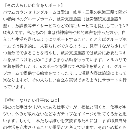
【その人らしい自立をサポート】
バウムカウンセリングルームは愛知・岐阜・三重の東海三県で障が
い者向けのグループホーム、就労支援施設（就労継続支援施設B
型）、放課後等デイサービスなどの福祉サービスを提供しているNP
O法人です。私たちの仕事は精神障害や知的障害を持った方が、自
立した生活を送れるようにサポートすること。たとえばグループホ
ームでは将来的に一人暮らしができるように、見守りながら少しず
つ自分でできることを増やし、就労支援施設では就労に必要なスキ
ルを身につけるためにさまざまな活動を行っています。メルカリで
古着を販売したり、eスポーツを通じてPC操作を覚えたり、グルー
プホームで提供する給食をつくったり……活動内容は施設によって
異なりますが、その人らしい自立を実現できるようにサポートを行
っています。
【福祉＝なりたい仕事No.1に】
福祉の仕事はやりがいのある仕事ですが、福祉と聞くと、仕事がキ
ツい、休みが取れないなどネガティブなイメージが出てくるかと思
います。しかし、私たちは誰かを支援するためには、まず職員自身
の生活を充実させることが重要だと考えています。そのため私たち