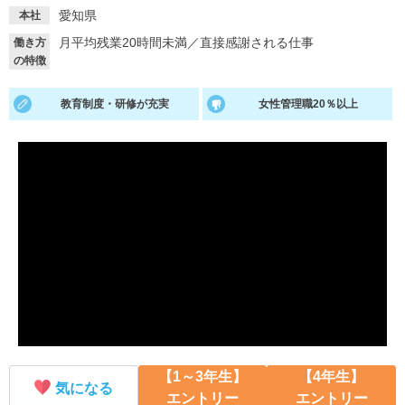
愛知県
本社
就活支援
就活コラム
月平均残業20時間未満
／
直接感謝される仕事
働き方
就活ノウハウが満載！
お役立ち記事・相談室など
の特徴
適職診断
就活チャンネル
教育制度・研修が充実
女性管理職20％以上
あなたに合う仕事を診断！
動画で対策講座をチェック
就活ニュースペーパー
よくある質問
就活時事ニュースを更新
不明点があればこちら
【1～3年生】
【4年生】
気になる
エントリー
エントリー