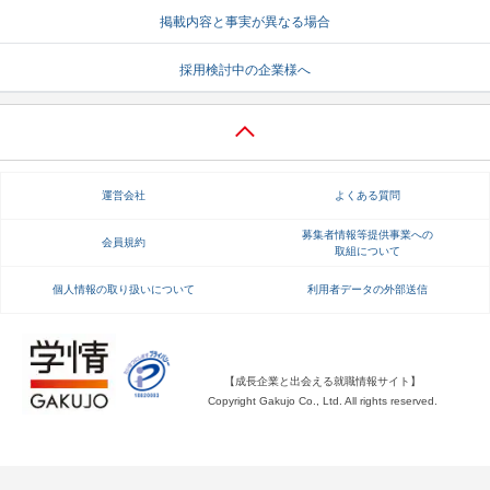
掲載内容と事実が異なる場合
就活支援
就活コラム
採用検討中の企業様へ
就活ノウハウが満載！
お役立ち記事・相談室など
適職診断
就活チャンネル
あなたに合う仕事を診断！
動画で対策講座をチェック
運営会社
よくある質問
就活ニュースペーパー
よくある質問
就活時事ニュースを更新
不明点があればこちら
募集者情報等提供事業への
会員規約
取組について
個人情報の取り扱いについて
利用者データの外部送信
【成長企業と出会える就職情報サイト】
Copyright Gakujo Co., Ltd. All rights reserved.