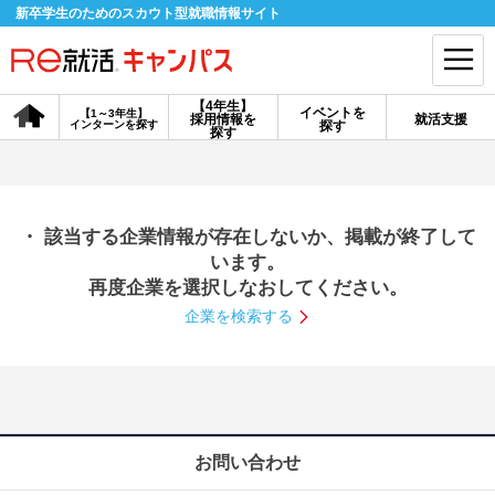
新卒学生のためのスカウト型就職情報サイト
【4年生】
イベントを
【1～3年生】
採用情報を
就活支援
インターンを探す
探す
会員登録
ログイン
探す
会員ID・パスワードを忘れた方はこちら
・ 該当する企業情報が存在しないか、掲載が終了して
探す
います。
再度企業を選択しなおしてください。
企業を検索する
【4年生】
【4年生】
【1～3年生】
採用情報を探す
説明会を探す
インターンを探す
イベントを探す
スカウト
お知らせ
お問い合わせ
就活ノウハウ・サポート