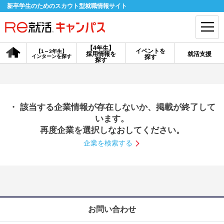
新卒学生のためのスカウト型就職情報サイト
【4年生】
イベントを
【1～3年生】
採用情報を
就活支援
インターンを探す
探す
会員登録
ログイン
探す
会員ID・パスワードを忘れた方はこちら
・ 該当する企業情報が存在しないか、掲載が終了して
探す
います。
再度企業を選択しなおしてください。
企業を検索する
【4年生】
【4年生】
【1～3年生】
採用情報を探す
説明会を探す
インターンを探す
イベントを探す
スカウト
お知らせ
お問い合わせ
就活ノウハウ・サポート