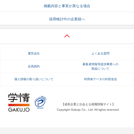
掲載内容と事実が異なる場合
就活支援
就活コラム
採用検討中の企業様へ
就活ノウハウが満載！
お役立ち記事・相談室など
適職診断
就活チャンネル
あなたに合う仕事を診断！
動画で対策講座をチェック
運営会社
よくある質問
就活ニュースペーパー
よくある質問
就活時事ニュースを更新
不明点があればこちら
募集者情報等提供事業への
会員規約
取組について
個人情報の取り扱いについて
利用者データの外部送信
【成長企業と出会える就職情報サイト】
Copyright Gakujo Co., Ltd. All rights reserved.