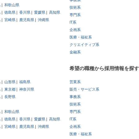
事務系
県
和歌山県
技術系
県
徳島県
香川県
愛媛県
高知県
専門系
県
宮崎県
鹿児島県
沖縄県
IT系
企画系
医療・福祉系
クリエイティブ系
金融系
希望の職種から採用情報を探す
県
山形県
福島県
営業系
県
東京都
神奈川県
販売・サービス系
県
長野県
事務系
技術系
県
和歌山県
専門系
県
徳島県
香川県
愛媛県
高知県
IT系
県
宮崎県
鹿児島県
沖縄県
企画系
医療・福祉系