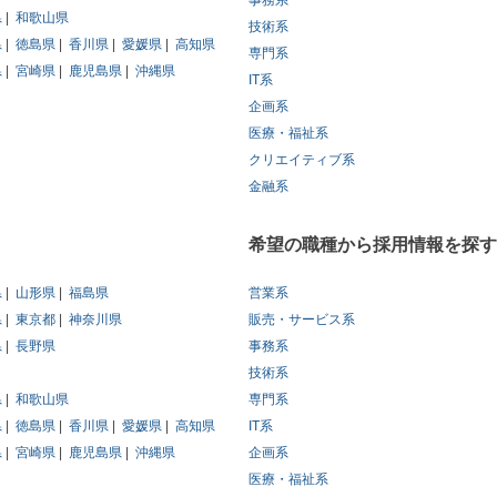
事務系
県
和歌山県
技術系
県
徳島県
香川県
愛媛県
高知県
専門系
県
宮崎県
鹿児島県
沖縄県
IT系
企画系
医療・福祉系
クリエイティブ系
金融系
希望の職種から採用情報を探す
県
山形県
福島県
営業系
県
東京都
神奈川県
販売・サービス系
県
長野県
事務系
技術系
県
和歌山県
専門系
県
徳島県
香川県
愛媛県
高知県
IT系
県
宮崎県
鹿児島県
沖縄県
企画系
医療・福祉系