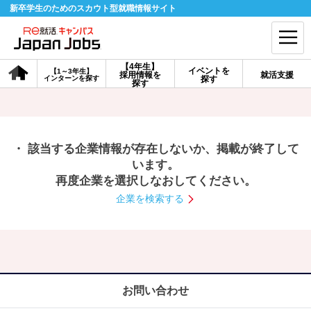
新卒学生のためのスカウト型就職情報サイト
【4年生】
イベントを
【1～3年生】
採用情報を
就活支援
インターンを探す
探す
会員登録
ログイン
探す
会員ID・パスワードを忘れた方はこちら
・ 該当する企業情報が存在しないか、掲載が終了して
探す
います。
再度企業を選択しなおしてください。
企業を検索する
【4年生】
【4年生】
【1～3年生】
採用情報を探す
説明会を探す
インターンを探す
イベントを探す
スカウト
お知らせ
お問い合わせ
就活ノウハウ・サポート