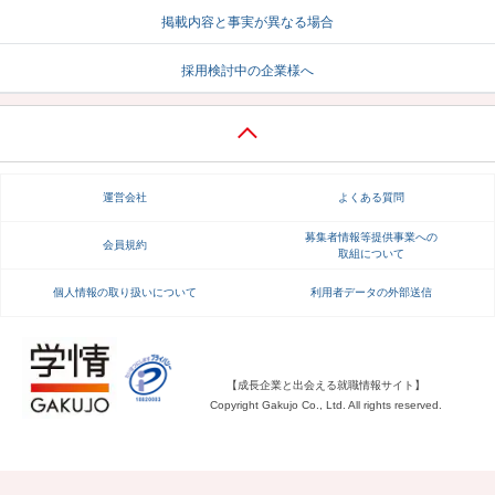
掲載内容と事実が異なる場合
就活支援
就活コラム
採用検討中の企業様へ
就活ノウハウが満載！
お役立ち記事・相談室など
適職診断
就活チャンネル
あなたに合う仕事を診断！
動画で対策講座をチェック
運営会社
よくある質問
就活ニュースペーパー
よくある質問
就活時事ニュースを更新
不明点があればこちら
募集者情報等提供事業への
会員規約
取組について
個人情報の取り扱いについて
利用者データの外部送信
【成長企業と出会える就職情報サイト】
Copyright Gakujo Co., Ltd. All rights reserved.